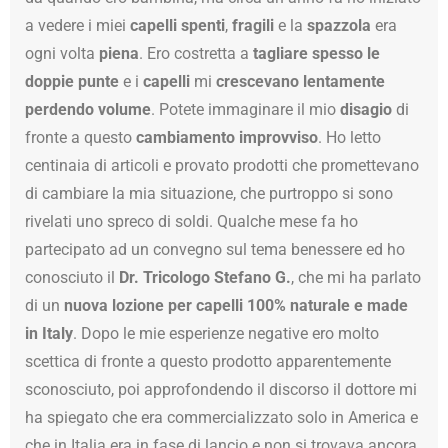
a vedere i miei
capelli spenti
,
fragili
e la
spazzola
era
ogni volta
piena
. Ero costretta a
tagliare spesso le
doppie punte
e i
capelli
mi
crescevano lentamente
perdendo volume
. Potete immaginare il mio
disagio
di
fronte a questo
cambiamento improvviso
. Ho letto
centinaia di articoli e provato prodotti che promettevano
di cambiare la mia situazione, che purtroppo si sono
rivelati uno spreco di soldi. Qualche mese fa ho
partecipato ad un convegno sul tema benessere ed ho
conosciuto il
Dr. Tricologo Stefano G.
, che mi ha parlato
di un
nuova lozione per capelli 100% naturale e made
in Italy
. Dopo le mie esperienze negative ero molto
scettica di fronte a questo prodotto apparentemente
sconosciuto, poi approfondendo il discorso il dottore mi
ha spiegato che era commercializzato solo in America e
che in Italia era in fase di lancio e non si trovava ancora